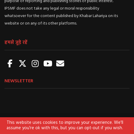
purpose of reporting and publishing stories of public interest.
IPSMF does not take any legal or moral responsibility
whatsoever for the content published by Khabar Lahariya on its
website or on any of its other platforms.
हमसे जुड़े रहें
NEWSLETTER
About us
Sign Up for Newsletter
Contact us
This website uses cookies to improve your experience. We'll
assume you're ok with this, but you can opt-out if you wish.
Terms of use
Privacy Policy
Disclaimer