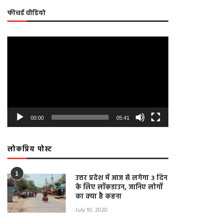
फीचर्ड वीडियो
Video
Player
00:00
05:41
लोकप्रिय पोस्ट
1
उत्तर प्रदेश में आज से लगेगा 3 दिन
के लिए लॉकडाउन, जानिए लोगों
का क्या है कहना
July 10, 2020
ललितपुर: राशनकार्ड न होने से ग्रामीण हो
LIVE: जवारा विसर्जन के दौरान लोग