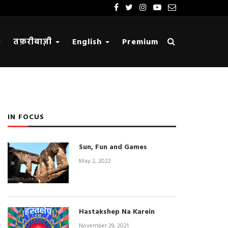
तफ़रीबाज़ी
English
Premium
IN FOCUS
Sun, Fun and Games
May 2, 2022
Hastakshep Na Karein
November 29, 2021