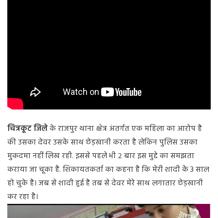
चित्रकूट जिले
के राजपुर थाना क्षेत्र अंतर्गत एक महिला का आरोप है
की उसका देवर उसके साथ छेड़खानी करता है लेकिन पुलिस उसका
मुकदमा नहीं लिख रही. इससे पहले भी २ बार इस मुद्दे का समझता
कराया जा चूका है. शिकायतकर्ता का कहना है कि मेरी शादी के 3 साल
हो चुके है। जब से शादी हुई है तब से देवर मेरे साथ लगातार छेड़खानी
कर रहा है।