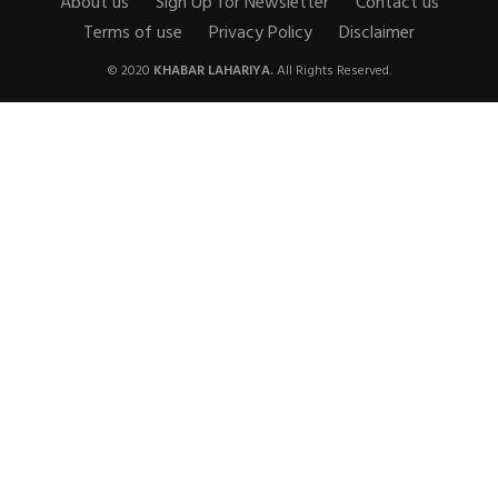
About us
Sign Up for Newsletter
Contact us
Terms of use
Privacy Policy
Disclaimer
© 2020
KHABAR LAHARIYA.
All Rights Reserved.