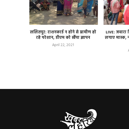
े लिए चलाई
ललितपुर: राशनकार्ड न होने से ग्रामीण हो
LIVE: जवारा व
ह लगे कूड़े
रहे परेशान, डीएम को सौंपा ज्ञापन
लगाए मास्क, न
April 22, 2021