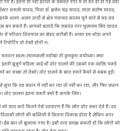
गए हैं। इतना ही नहीं इटावा के जसवंत नगर में तो हद ही हो गई वहां
डॉक्टर अंजली यादव, पिता डॉ. ब्रजेश चंद्र यादव, माता संतोष यादव,
नके अलग-अलग वार्डों से क्षेत्र पंचायत सदस्य चुने जाने से यह तय
रमुख बन सकते हैं। आपको बतादें कि जसवंत नगर मुलायम सिंह यादव
 और ये परिवार शिवपाल का बेहद करीबी है। अच्छा हम थोड़ा अपने
िपोर्टिंग तो देखी होगी न।
 गए थे मतदान स्थल। श्यामकली महोबा तो कुमकुम अयोध्या। क्या
र इतनी बुजुर्ग महिला आई थी वोट डालने की उसको एक व्यक्ति पकडे
 का जज्बा तो देखो। वोट डालने के बाद हमारे कैमरे से रूबरू हुईं।
हते सुना कि वह प्रधान ये नहीं कर रहा वो नहीं कर रहा, और फिर प्रधान
 वोट डालना इतना जरूरी क्यों है आपके लिए।
सालों को याद करो कितने ऐसे उदाहरण हैं कि लोग वोट जरूर देते हैं। वह
दिवासी लोगों की बस्तियों में कितना विकास होता है लेकिन अगर
ै। ईस बार भी बुलाया गया है। इसी तरह समझ सकती हो कि लोगों को