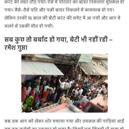
करंट
की
लहर
दौड़
गयी।
ऐसे
में
परिवार
का
बाहर
निकलना
मुश्किल
हो
गया।
जैसे
–
तैसे
पति
और
पत्नी
बाहर
निकलने
में
कामयाब
हो
गए।
लेकिन
उनकी
16
साल
की
बेटी
करंट
की
चपेट
में
आ
गयी
और
आग
में
जलने
से
उसकी
मौत
हो
गयी।
सब कुछ तो बर्बाद हो गया, बेटी भी नहीं रही –
रमेश गुप्ता
जब
तक
आग
को
लेकर
शोर
मचाया
गया
और
दमकल
की
गाड़ियां
आईं