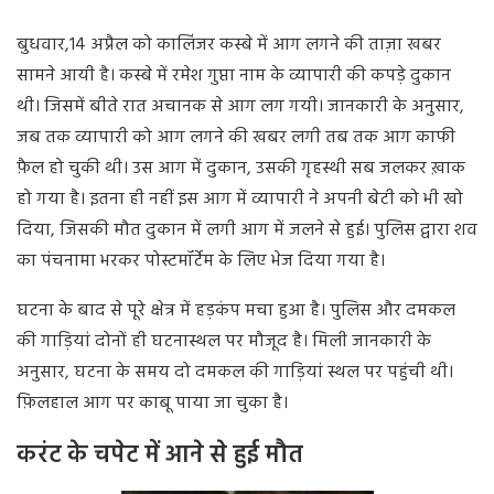
बुधवार
,14
अप्रैल
को
कालिंजर
कस्बे
में
आग
लगने
की
ताज़ा
खबर
सामने
आयी
है।
कस्बे
में
रमेश
गुप्ता
नाम
के
व्यापारी
की
कपड़े
दुकान
थी।
जिसमें
बीते
रात
अचानक
से
आग
लग
गयी।
जानकारी
के
अनुसार
,
जब
तक
व्यापारी
को
आग
लगने
की
खबर
लगी
तब
तक
आग
काफी
फ़ैल
हो
चुकी
थी।
उस
आग
में
दुकान
,
उसकी
गृहस्थी
सब
जलकर
ख़ाक
हो
गया
है।
इतना
ही
नहीं
इस
आग
में
व्यापारी
ने
अपनी
बेटी
को
भी
खो
दिया
,
जिसकी
मौत
दुकान
में
लगी
आग
में
जलने
से
हुई।
पुलिस
द्वारा
शव
का
पंचनामा
भरकर
पोस्टमॉर्टेम
के
लिए
भेज
दिया
गया
है।
घटना
के
बाद
से
पूरे
क्षेत्र
में
हड़कंप
मचा
हुआ
है।
पुलिस
और
दमकल
की
गाड़ियां
दोनों
ही
घटनास्थल
पर
मौजूद
है।
मिली
जानकारी
के
अनुसार
,
घटना
के
समय
दो
दमकल
की
गाड़ियां
स्थल
पर
पहुंची
थी।
फ़िलहाल
आग
पर
काबू
पाया
जा
चुका
है।
करंट के चपेट में आने से हुई मौत