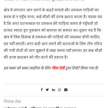
क्षेत्र
में
लगातार
आग
लगने
के
बढ़ते
मामले
और
दमकल
गाड़ियों
का
समय
से
न
पहुँच
पाना
,
कई
चीज़ों
की
तरफ
इशारा
करता
है।
पहला
यह
है
कि
अगर
घटनास्थल
पर
दमकल
की
गाड़ियां
समय
से
पहुँचती
तो
शायद
ज़्यादा
हुए
नुकसान
को
बचाया
जा
सकता
था।
दूसरा
यह
है
कि
क्षेत्र
में
जिस
हिसाब
से
दमकल
की
गाड़ियों
की
व्यवस्था
होनी
चाहिए
,
वह
नहीं
लगती।
अगर
बड़ी
आग
लगने
की
घटनाओं
के
लिए
टीम
गठित
की
गयी
होती
तो
आग
बुझाने
में
लंबा
समय
नहीं
लगता।
इन
सब
चीज़ों
की
तरफ
प्रशासन
को
गौर
करने
की
ज़रुरत
है।
इस खबर को खबर लहरिया के लिए
गीता देवी
द्वारा रिपोर्ट किया गया है।
पिछला लेख