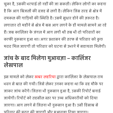
चुका
है
,
उसकी
भरपाई
तो
नहीं
की
जा
सकती।
लेकिन
लोगों
का
कहना
है
कि
आग
बिजली
की
वजह
से
लगी
है।
लेकिन
जिस
तरह
से
क्षेत्र
में
दमकल
की
गाड़ियों
की
स्थिति
है।
उसमें
सुधार
होने
की
ज़रुरत
है।
लगातार
दो
महीने
से
क्षेत्र
में
बस
आग
लगने
के
ही
मामले
सामने
आ
रहे
हैं।
जब
कालिंजर
के
जंगल
में
आग
लगी
थी
तब
भी
दो
परिवारों
का
काफी
नुकसान
हुआ
था।
अगर
प्रशासन
की
तरफ
से
परिवार
को
कुछ
मदद
मिल
जाएगी
तो
परिवार
को
घटना
से
उभरने
में
सहायता
मिलेगी।
जांच के बाद मिलेगा मुआवज़ा – कालिंजर
लेखपाल
इस
मामले
को
लेकर
खबर
लहरिया
द्वारा
कालिंजर
के
लेखपाल
राम
भवन
से
बात
की
गयी।
जिसे
लेकर
उनका
कहना
था
कि
वह
मौके
पर
जाकर
जांच
करेंगे।
जितना
भी
नुकसान
हुआ
है
,
उसकी
रिपोर्ट
बनाई
जायेगी।
रिपोर्ट
को
तहसील
स्तर
पर
उच्च
अधिकारीयों
को
दिया
जाएगा।
आग
लगने
से
जितना
भी
नुकसान
हुआ
है।
उसी
हिसाब
से
परिवार
की
मदद
की
जाएगी
और
मुआवज़ा
दिया
जाएगा।