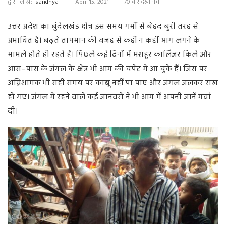
द्वारा लिखित
sandhya
April 15, 2021
70 बार देखा गया
उत्तर
प्रदेश
का
बुंदेलखंड
क्षेत्र
इस
समय
गर्मी
से
बेहद
बुरी
तरह
से
प्रभावित
है।
बढ़ते
तापमान
की
वजह
से
कहीं
न
कहीं
आग
लगने
के
मामले
होते
ही
रहते
हैं।
पिछले
कई
दिनों
में
मशहूर
कालिंजर
किले
और
आस
–
पास
के
जंगल
के
क्षेत्र
भी
आग
की
चपेट
में
आ
चुके
हैं।
जिस
पर
अग्निशामक
भी
सही
समय
पर
काबू
नहीं
पा
पाए
और
जंगल
जलकर
राख
हो
गए।
जंगल
में
रहने
वाले
कई
जानवरों
ने
भी
आग
में
अपनी
जानें
गवां
दी।