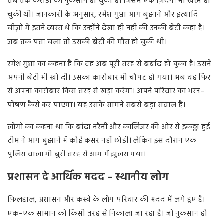
तब
तक
करोड़ों
का
नुकसान
हो
चुका
है।
जिसमें
एक
ज़िंदगी
भी
ख़त्म
हो
चुकी
थी।
जानकारी
के
अनुसार
,
रमेश
गुप्ता
आग
बुझाने
और
इत्यादि
चीज़ों
में
इतने
व्यस्त
थे
कि
उन्होंने
देखा
ही
नहीं
की
उनकी
बेटी
कहां
है।
जब
तक
पता
चला
तो
उसकी
बेटी
की
मौत
हो
चुकी
थी।
रमेश
गुप्ता
का
कहना
है
कि
वह
अब
पूरी
तरह
से
बर्बाद
हो
चुका
है।
उसने
अपनी
बेटी
भी
खो
दी।
उसका
कारोबार
भी
चौपट
हो
गया।
अब
वह
फिर
से
अपना
कारोबार
किस
तरह
से
खड़ा
करेगा।
अपने
परिवार
का
भरन
–
पोषण
कैसे
कर
पाएगा।
यह
उसके
सामने
सबसे
बड़ा
सवाल
है।
लोगों
का
कहना
था
कि
बांदा
नरैनी
और
कालिंजर
की
ओर
से
इकठ्ठा
हुई
टीम
ने
आग
बुझाने
में
कोई
कसर
नहीं
छोड़ी।
लेकिन
इस
दौरान
एक
पुलिस
वाला
भी
बुरी
तरह
से
आग
में
झुलस
गया।
प्रशासन दे आर्थिक मदद – स्थानीय लोग
फ़िलहाल
,
प्रशासन
और
कस्बे
के
लोग
परिवार
की
मदद
में
लगे
हुए
हैं।
एक
–
एक
सामान
को
किसी
तरह
से
निकाला
जा
रहा
है।
जो
नुकसान
हो