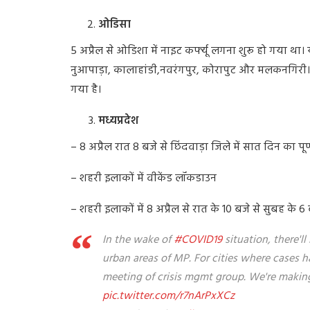
ओडिसा
5
अप्रैल
से
ओडिशा
में
नाइट
कर्फ्यू
लगना
शुरू
हो
गया
था।
नुआपाड़ा
,
कालाहांडी
,
नवरंगपुर
,
कोरापुट
और
मलकनगिरी।
गया
है।
मध्यप्रदेश
– 8
अप्रैल
रात
8
बजे
से
छिंदवाड़ा
जिले
में
सात
दिन
का
पूर
–
शहरी
इलाकों
में
वीकेंड
लॉकडाउन
–
शहरी
इलाकों
में
8
अप्रैल
से
रात
के
10
बजे
से
सुबह
के
6
In the wake of
#COVID19
situation, there'l
urban areas of MP. For cities where cases h
meeting of crisis mgmt group. We're makin
pic.twitter.com/r7nArPxXCz