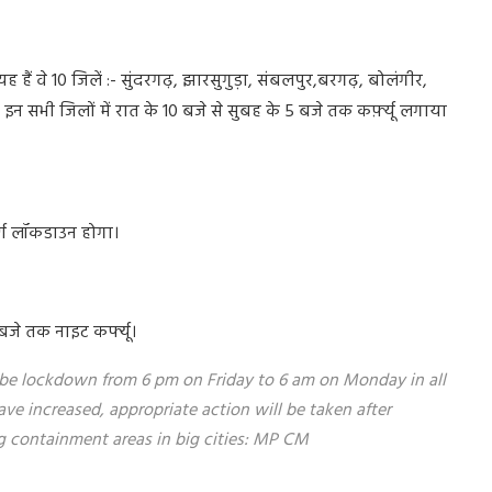
यह
हैं
वे
10
जिलें
:-
सुंदरगढ़
,
झारसुगुड़ा
,
संबलपुर
,
बरगढ़
,
बोलंगीर
,
इन
सभी
जिलों
में
रात
के
10
बजे
से
सुबह
के
5
बजे
तक
कर्फ़्यू
लगाया
्ण
लॉकडाउन
होगा।
बजे
तक
नाइट
कर्फ्यू।
l be lockdown from 6 pm on Friday to 6 am on Monday in all
ave increased, appropriate action will be taken after
g containment areas in big cities: MP CM