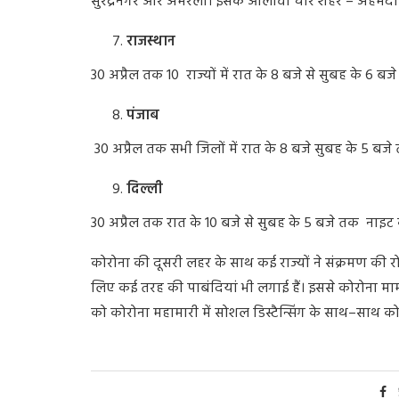
सुरेंद्रनगर
और
अमरेली।
इसके
आलावा
चार
शहर
–
अहमदा
राजस्थान
30
अप्रैल
तक
10
राज्यों
में
रात
के
8
बजे
से
सुबह
के
6
बजे
पंजाब
30
अप्रैल
तक
सभी
जिलों
में
रात
के
8
बजे
सुबह
के
5
बजे
दिल्ली
30 अप्रैल तक रात के 10 बजे से सुबह के 5 बजे तक नाइट कर
कोरोना
की
दूसरी
लहर
के
साथ
कई
राज्यों
ने
संक्रमण
की
र
लिए
कई
तरह
की
पाबंदियां
भी
लगाई
हैं।
इससे
कोरोना
मा
को
कोरोना
महामारी
में
सोशल
डिस्टैन्सिंग
के
साथ
–
साथ
को