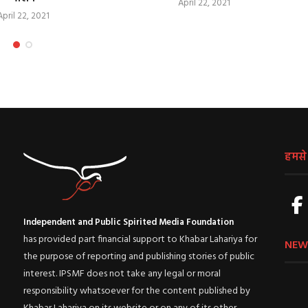
April 22, 2021
April 22, 2021
हमसे ज
Independent and Public Spirited Media Foundation
has provided part financial support to Khabar Lahariya for
NEW
the purpose of reporting and publishing stories of public
interest. IPSMF does not take any legal or moral
responsibility whatsoever for the content published by