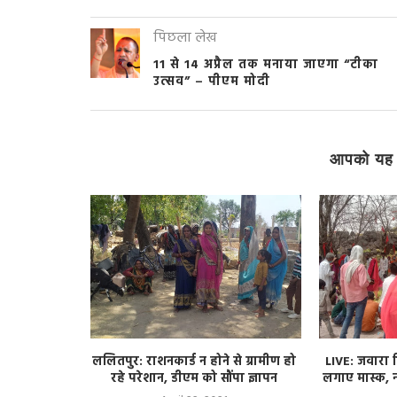
पिछला लेख
11 से 14 अप्रैल तक मनाया जाएगा “टीका
उत्सव” – पीएम मोदी
आपको यह 
े लिए चलाई
ललितपुर: राशनकार्ड न होने से ग्रामीण हो
LIVE: जवारा व
ह लगे कूड़े
रहे परेशान, डीएम को सौंपा ज्ञापन
लगाए मास्क, न