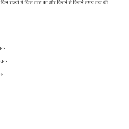
किन
राज्यों
में
किस
तरह
का
और
कितने
से
कितने
समय
तक
की
तक
तक
क