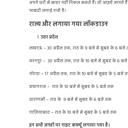
अपने
घरों
से
बाहर
नहीं
निकल
सकते
हैं।
तो
आइये
जानते
हैं
पाबंदी
लगाई
गयी
है।
राज्य और लगाया गया लॉकडाउन
उत्तर प्रदेश
लखनऊ
– 30
अप्रैल
तक
,
रात
के
9
बजे
से
सुबह
के
6
बजे
कानपुर
– 30
अप्रैल
तक
,
रात
के
10
बजे
से
सुबह
के
6
बजे
नॉएडा
– 17
अप्रैल
तक
,
रात
के
10
बजे
से
सुबह
के
5
बजे
त
प्रयागराज
–
रात
के
10
बजे
से
सुबह
के
5
बजे
तक
वाराणसी
–
रात
के
9
बजे
से
सुबह
के
6
बजे
तक
गाज़ियाबाद
–
रात
के
10
बजे
से
सुबह
के
5
बजे
तक
इन सभी जगहों पर नाइट कर्फ़्यू लगाया गया है।