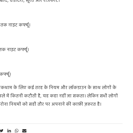
बाद
,
वडोदरा
,
सूरत
और
राजकोट।
तक
नाइट
कर्फ्यू।
तक
नाइट
कर्फ्यू।
्फ्यू।
ोकथाम
के
लिए
कई
तरह
के
नियम
और
लॉकडाउन
के
साथ
लोगों
के
मले
में
कितनी
कटौती
है
,
यह
कहा
नहीं
जा
सकता।
लेकिन
सभी
लोगों
रोना
नियमों
को
सही
तौर
पर
अपनाने
की
काफ़ी
ज़रुरत
है।