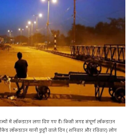
ाज्यों
में
लॉकडाउन
लगा
दिए
गए
हैं।
किसी
जगह
संपूर्ण
लॉकडाउन
ीकेंड
लॉकडाउन
यानी
छुट्टी
वाले
दिन
(
शनिवार
और
रविवार
)
लोग