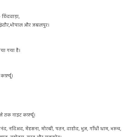
-
छिंदवाड़ा
,
इंदौर
,
भोपाल
और
जबलपुर।
ाया
गया
है।
कर्फ़्यू।
जे
तक
नाइट
कर्फ़्यू।
नंद
,
नदिअद
,
मेहसना
,
मोरबी
,
पतन
,
दाहोद
,
भुज
,
गाँधी
धाम
,
भरुच
,