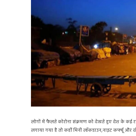
लोगों
में
फैलते
कोरोना
संक्रमण
को
देखते
हुए
देश
के
कई
र
लगाया
गया
है
तो
कहीं
मिनी
लॉकडाउन
,
नाइट
कर्फ्यू
और
व