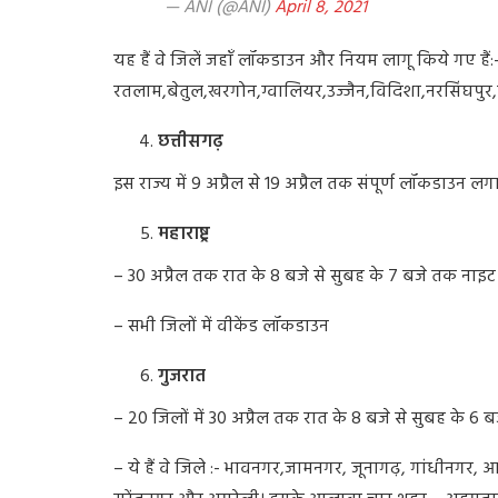
— ANI (@ANI)
April 8, 2021
यह
हैं
वे
जिलें
जहाँ
लॉकडाउन
और
नियम
लागू
किये
गए
हैं
:
रतलाम
,
बेतुल
,
खरगोन
,
ग्वालियर
,
उज्जैन
,
विदिशा
,
नरसिंघपुर
,
छत्तीसगढ़
इस
राज्य
में
9
अप्रैल
से
19
अप्रैल
तक
संपूर्ण
लॉकडाउन
लग
महाराष्ट्र
– 30
अप्रैल
तक
रात
के
8
बजे
से
सुबह
के
7
बजे
तक
नाइट
–
सभी
जिलों
में
वीकेंड
लॉकडाउन
गुजरात
– 20
जिलों
में
30
अप्रैल
तक
रात
के
8
बजे
से
सुबह
के
6
ब
–
ये
हैं
वे
जिले
:-
भावनगर
,
जामनगर
,
जूनागढ़
,
गांधीनगर
,
आ