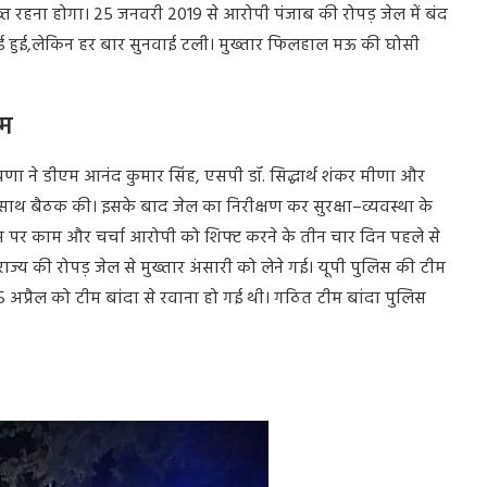
्त
रहना
होगा।
25
जनवरी
2019
से
आरोपी
पंजाब
की
रोपड़
जेल
में
बंद
ई
हुई
,
लेकिन
हर
बार
सुनवाई
टली।
मुख्तार
फिलहाल
मऊ
की
घोसी
रम
यणा
ने
डीएम
आनंद
कुमार
सिंह
,
एसपी
डॉ
.
सिद्धार्थ
शंकर
मीणा
और
साथ
बैठक
की।
इसके
बाद
जेल
का
निरीक्षण
कर
सुरक्षा
–
व्यवस्था
के
स
पर
काम
और
चर्चा
आरोपी
को
शिफ्ट
करने
के
तीन
चार
दिन
पहले
से
राज्य
की
रोपड़
जेल
से
मुख्तार
अंसारी
को
लेने
गई।
यूपी
पुलिस
की
टीम
5
अप्रैल
को
टीम
बांदा
से
रवाना
हो
गई
थी।
गठित
टीम
बांदा
पुलिस