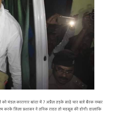
ी
को
मंडल
कारागार
बांदा
में
7
अप्रैल
तड़के
साढ़े
चार
बजे
बैरक
नम्बर
्म
करके
जिला
प्रशासन
ने
तनिक
राहत
तो
महसूस
की
होगी।
हालांकि