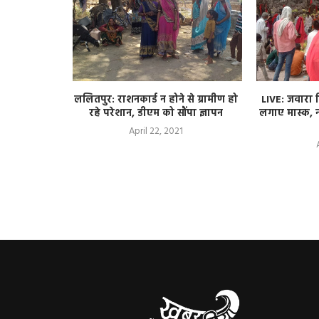
े लिए चलाई
ललितपुर: राशनकार्ड न होने से ग्रामीण हो
LIVE: जवारा व
ह लगे कूड़े
रहे परेशान, डीएम को सौंपा ज्ञापन
लगाए मास्क, न
April 22, 2021