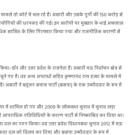
5
मामले
तो
कोर्ट
में
चल
रहे
हैं।
अंसारी
और
उसके
गुर्गों
की
150
करोड़
से
योगियों
की
धरपकड़
की
गई।
इन
आरोपों
पर
मुख्तार
के
भाई
अफजाल
धिक
साजिश
के
लिए
गिरफ्तार
किया
गया
और
राजनीतिक
कारणों
से
फिया
–
डॉन
और
उत्तर
प्रदेश
के
राजनेता
हैं।
अंसारी
मऊ
निर्वाचन
क्षेत्र
से
चुने
गए
हैं।
वह
अन्य
अपराधों
सहित
कृष्णानंद
राय
हत्या
के
मामले
में
है।
अंसारी
ने
बहुजन
समाज
पार्टी
(
बसपा
)
के
एक
उम्मीदवार
के
रूप
में
पा
में
शामिल
हो
गए
और
2009
के
लोकसभा
चुनाव
में
चुनाव
लड़ा
ें
आपराधिक
गतिविधियों
के
कारण
पार्टी
से
निष्कासित
कर
दिया
था।
ता
दल
का
गठन
किया।
वह
उत्तर
प्रदेश
विधानसभा
चुनाव
2012
में
मऊ
कता
दल
को
विलय
कर
दिया
और
बसपा
उम्मीदवार
के
रूप
में