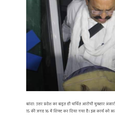
बांदा
:
उत्तर
प्रदेश
का
बहुत
ही
चर्चित
आरोपी
मुख्तार
अंसार
15
की
जगह
16
में
शिफ्ट
कर
दिया
गया
है।
इस
कार्य
को
खत