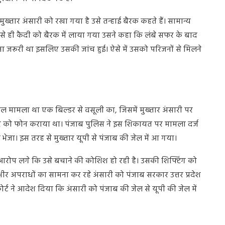
मुख्तार
अंसारी
को
रखा
गया
है
उसे
तन्हाई
बैरक
कहते
हैं।
सामान्य
से
ही
कैदी
को
बैरक
में
लाया
गया
उसने
कहा
कि
लंबे
सफर
के
बाद
ना
जरूरी
था
इसलिए
उसकी
जांच
हुई।
ऐसे
में
उसको
परिजनों
से
मिलने
सल
मामला
था
एक
बिल्डर
से
वसूली
का
,
जिसमें
मुख्तार
अंसारी
पर
र
को
फोन
कराया
था।
पंजाब
पुलिस
ने
इस
शिकायत
पर
मामला
दर्ज
ी
भेजा।
इस
तरह
से
मुख्तार
यूपी
से
पंजाब
की
जेल
में
आ
गया।
आरोप
लगे
कि
उसे
बचाने
की
कोशिश
हो
रही
है।
उसकी
शिफ्टिंग
को
भीर
अपराधों
का
सामना
कर
रहे
अंसारी
को
पंजाब
सरकार
उत्तर
प्रदेश
ोर्ट
ने
आदेश
दिया
कि
अंसारी
को
पंजाब
की
जेल
से
यूपी
की
जेल
में