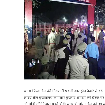
बांदा
जिला
जेल
की
निगरानी
पहली
बार
ड्रोन
कैमरे
से
हुई।
जरिए
जेल
मुख्यालय
लगातार
मुख्तार
अंसारी
की
बैरक
पर
जो
बॉडी
वॉर्न
कैमरा
पहने
होंगे।
साथ
ही
बांदा
जेल
को
30
स