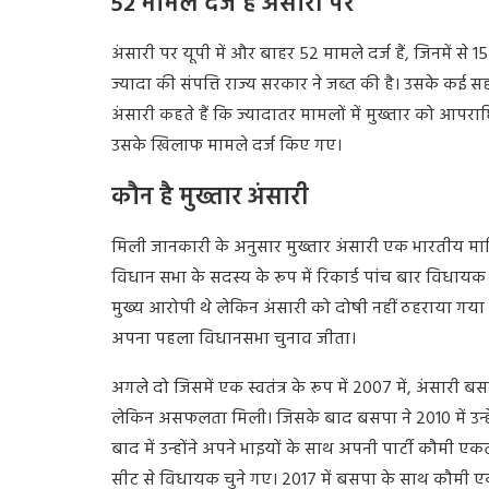
52 मामले दर्ज हैं अंसारी पर
अंसारी
पर
यूपी
में
और
बाहर
52
मामले
दर्ज
हैं
,
जिनमें
से
1
ज्यादा
की
संपत्ति
राज्य
सरकार
ने
जब्त
की
है।
उसके
कई
सह
अंसारी
कहते
हैं
कि
ज्यादातर
मामलों
में
मुख्तार
को
आपरा
उसके
खिलाफ
मामले
दर्ज
किए
गए।
कौन है मुख्तार अंसारी
मिली
जानकारी
के
अनुसार
मुख्तार
अंसारी
एक
भारतीय
मा
विधान
सभा
के
सदस्य
के
रूप
में
रिकार्ड
पांच
बार
विधायक
मुख्य
आरोपी
थे
लेकिन
अंसारी
को
दोषी
नहीं
ठहराया
गया
अपना
पहला
विधानसभा
चुनाव
जीता।
अगले
दो
जिसमें
एक
स्वतंत्र
के
रूप
में
2007
में
,
अंसारी
बस
लेकिन
असफलता
मिली।
जिसके
बाद
बसपा
ने
2010
में
उन्ह
बाद
में
उन्होंने
अपने
भाइयों
के
साथ
अपनी
पार्टी
कौमी
एक
सीट
से
विधायक
चुने
गए।
2017
में
बसपा
के
साथ
कौमी
ए