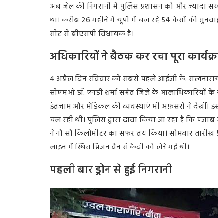
अब
जेल
की
निगरानी
में
पुलिस
प्रशासन
को
और
ज्यादा
सख
था।
करीब
26
महीने
में
यूपी
में
चल
रहे
54
केसों
की
सुनवा
सीट
से
बीएसपी
विधायक
है।
अधिकारियों ने बैठक कर रचा पूरा कार्यक्
4
अप्रैल
दिन
रविवार
को
सबसे
पहले
आईजी
के
.
सत्यनारा
सीएमओ
डॉ
.
एनडी
शर्मा
समेत
जिले
के
आलाधिकारियों
के
इंतजाम
और
मेडिकल
की
व्यवस्थाएं
भी
अफ़सरों
ने
देखीं।
इ
चल
रही
थी।
पुलिस
द्वारा
दावा
किया
जा
रहा
है
कि
पंजाब
ने
नौ
सौ
किलोमीटर
का
सफर
तय
किया।
सोमवार
तारीख
लाइन
में
स्थित
प्रिजन
वैन
से
कैदी
को
लेने
गई
थी।
पहली बार ड्रोन से हुई निगरानी