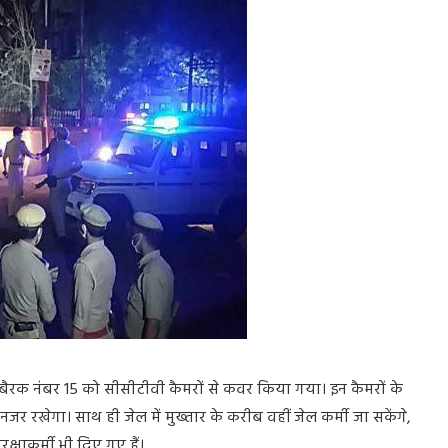
बैरक
नंबर
15
को
सीसीटीवी
कैमरों
से
कवर
किया
गया।
इन
कैमरों
के
नजर
रखेगा।
साथ
ही
जेल
में
मुख्तार
के
करीब
वहीं
जेल
कर्मी
जा
सकेंगे
,
ुरक्षाकर्मी
भी
दिए
गए
हैं।