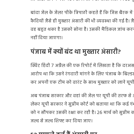
बांदा
जेल
के
जेलर
पीके
त्रिपाठी
कहते
हैं
कि
जिस
बैरक
में
कैदियों
जैसे
ही
मुख्तार
अंसारी
की
भी
व्यवस्था
की
गई
है।
जै
वह
बहुत
थका
है
उसको
सोना
है।
उसकी
मैडिकल
जांच
कर
नहीं
दिया
जाएगा।
पंजाब में क्यों बंद था मुख्तार अंसारी?
क्विंट
हिंदी
7
अप्रैल
की
एक
रिपोर्ट
में
लिखता
है
कि
दरअ
आरोप
था
कि
उसने
रंगदारी
मांगने
के
लिए
पंजाब
के
बिल्ड
कर
अपनी
एक
टीम
को
वारंट
के
साथ
मुख्तार
को
लाने
यूप
अब
पंजाब
सरकार
और
वहां
की
जेल
पर
यूपी
की
तरफ
से
लेकर
यूपी
सरकार
ने
सुप्रीम
कोर्ट
को
बताया
था
कि
कई
गं
को
न
सौंपकर
उसकी
रक्षा
कर
रही
है।
26
मार्च
को
सुप्रीम
क
जल्द
से
जल्द
शिफ्ट
कर
दिया
जाए।