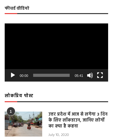
फीचर्ड वीडियो
Video
Player
00:00
05:41
लोकप्रिय पोस्ट
1
उत्तर प्रदेश में आज से लगेगा 3 दिन
के लिए लॉकडाउन, जानिए लोगों
ललितपुर: राशनकार्ड न होने से ग्रामीण हो
LIVE: जवारा विसर्जन के दौरान लोग
का क्या है कहना
रहे परेशान, डीएम को सौंपा ज्ञापन
लगाए मास्क, न हुआ सोशल डिस्टैन
पालन
April 22, 2021
July 10, 2020