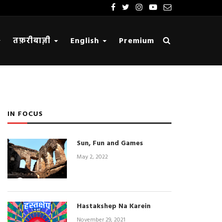
तफ़रीबाज़ी
English
Premium
IN FOCUS
Sun, Fun and Games
May 2, 2022
Hastakshep Na Karein
November 29, 2021