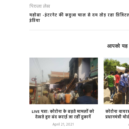
पिछला लेख
महोबा -इंटरनेट की कछुआ चाल से दम तोड़ रहा डिजिट
इंडिया
आपको यह 
ोस्टर पर पुरुष
LIVE पन्ना: कोरोना के बढ़ते मामलों को
कोरोना वायरस 
ुनाव
देखते हुए बंद कराई जा रहीं दुकानें
प्रधानमंत्री म
April 21, 2021