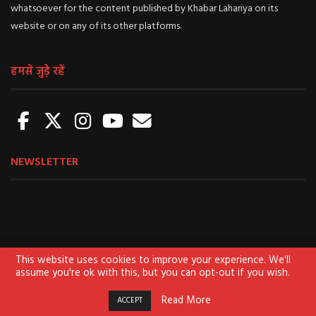
whatsoever for the content published by Khabar Lahariya on its
website or on any of its other platforms.
हमसे जुड़े रहें
NEWSLETTER
About us
Sign Up for Newsletter
Contact us
This website uses cookies to improve your experience. We'll
assume you're ok with this, but you can opt-out if you wish.
Terms of use
Privacy Policy
Disclaimer
Read More
ACCEPT
© 2020
KHABAR LAHARIYA.
All Rights Reserved.