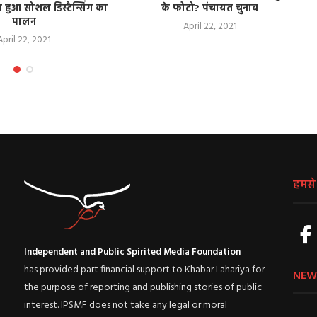
 हुआ सोशल डिस्टैन्सिंग का
के फोटो? पंचायत चुनाव
पालन
April 22, 2021
April 22, 2021
हमसे ज
Independent and Public Spirited Media Foundation
has provided part financial support to Khabar Lahariya for
NEW
the purpose of reporting and publishing stories of public
interest. IPSMF does not take any legal or moral