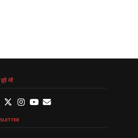
देखते हुए बंद कराई जा रहीं दुकानें
प्रधानमंत्री मोदी ने किया देश को
April 21, 2021
April 21, 2021
ुड़े रहें
SLETTER