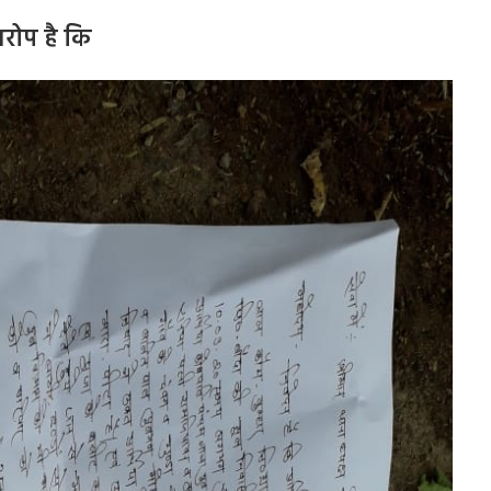
रोप है
कि