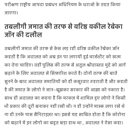
परीक्षण
राष्ट्रीय
आपदा
प्रबंधन
अधिनियम
के
धराओ
के
तहत
किया
जाएगा।
तबलीगी
जमात
की
तरफ
से
वरिष्ठ
वकील
रेबेका
जॉन
की
दलील
तबलीगी
जमात
की
तरफ
से
केस
लड़
रही
वरिष्ठ
वकील
रेबेका
जॉन
कहती
है
कि
अदालत
को
अब
इन
पर
लगायी
हुई
चार्जशीट
को
खत्म
कर
देना
चाहिए।
वहीं
पुलिस
की
तरफ
से
अतुल
श्रीवास्तव
मुद्दे
को
आगे
बढ़ाने
के
लिए
अदालत
से
सिफ़ारिश
करते
है।
दोनों
तरफ
की
बातें
सुनने
के
बाद
अदालत
जमातियों
को
ही
कसूरवार
ठहराती
है
और
कहती
है
की
जमात
के
लोगो
ने
जान
–
बूझकर
सरकार
की
आज्ञा
को
नकारा
है।
साथ
ही
अदालत
का
कहना
है
कि
मरकज़
में
शामिल
हुए
लोगो
ने
किसी
भी
प्रकार
की
दूरी
बनाकर
नहीं
रखी
थी।
न
ही
उन्होंने
मास्क
लगा
रखे
थे
ना
ही
उनके
पास
सैनिटाइज़र
था।
इससे
यह
साबित
होता
है
कि
कोरोना
को
बढ़ाने
में
इन
लोगो
का
बहुत
बड़ा
हाथ
था
,
अदालत
ने
ऐसा
कहा।