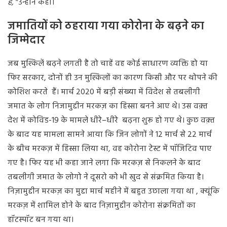
हैं
,
”
उन्होंने
कहा।
जमातियों
को
ठहराया
गया
कोरोना
के
बढ़ने
का
जिम्मेदार
जब
मुश्किलें
बढ़ने
लगती
है
तो
चाहें
वह
कोई
साधारण
व्यक्ति
हो
या
फिर
सरकार
,
दोनों
ही
उन
मुश्किलों
का
कारण
किसी
और
पर
थोपने
की
कोशिश
करते
हैं।
मार्च
2020
में
बड़ी
संख्या
में
विदेश
से
तबलीगी
जमात
के
लोग
निजामुद्दीन
मरकज़
का
हिस्सा
बनने
आए
थे।
उस
वक़्त
देश
में
कोविड
-19
के
मामले
धीरे
–
धीरे
बढ़ना
शुरू
हो
गए
थे।
कुछ
वक़्त
के
बाद
यह
मामला
सामने
आया
कि
जिन
लोगों
ने
12
मार्च
से
22
मार्च
के
बीच
मरकज़
में
हिस्सा
लिया
था
,
वह
कोरोना
टेस्ट
में
पॉजिटिव
पाए
गए
है।
फिर
यह
भी
कहा
जाने
लगा
कि
मरकज़
से
निकलने
के
बाद
तबलीगी
जमात
के
लोगो
ने
दूसरो
को
भी
खुद
से
संक्रमित
किया
है।
निज़ामुद्दीन
मरकज़
का
मुद्दा
मार्च
महीने
में
बहुत
उछाला
गया
था
,
क्यूंकि
मरकज़
में
शामिल
होने
के
बाद
निज़ामुद्दीन
कोरोना
संक्रमितों
का
हॉटस्पॉट
बन
गया
था।