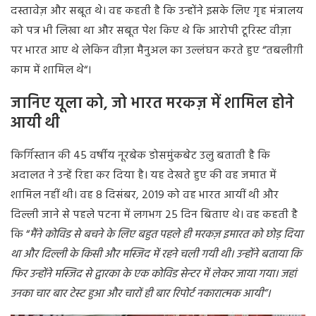
दस्तावेज़
और
सबूत
थे।
वह
कहती
है
कि
उन्होंने
इसके
लिए
गृह
मंत्रालय
को
पत्र
भी
लिखा
था
और
सबूत
पेश
किए
थे
कि
आरोपी
टूरिस्ट
वीज़ा
पर
भारत
आए
थे
लेकिन
वीज़ा
मैनुअल
का
उल्लंघन
करते
हुए
“
तबलीग़ी
काम
में
शामिल
थे
“
।
जानिए
यूला
को
,
जो
भारत
मरकज़
में
शामिल
होने
आयी
थी
किर्गिस्तान
की
45
वर्षीय
नूरबेक
डोसमुंकबेट
उलु
बताती
है
कि
अदालत
ने
उन्हें
रिहा
कर
दिया
है।
यह
देखते
हुए
की
वह
जमात
में
शामिल
नहीं
थी।
वह
8
दिसंबर
, 2019
को
वह
भारत
आयीं
थी
और
दिल्ली
जाने
से
पहले
पटना
में
लगभग
25
दिन
बिताए
थे।
वह
कहती
है
कि
“
मैंने
कोविड
से
बचने
के
लिए
बहुत
पहले
ही
मरकज़
इमारत
को
छोड़
दिया
था
और
दिल्ली
के
किसी
और
मस्जिद
में
रहने
चली
गयी
थी।
उन्होंने
बताया
कि
फिर
उन्होंने
मस्जिद
से
द्वारका
के
एक
कोविड
सेन्टर
में
लेकर
जाया
गया।
जहां
उनका
चार
बार
टेस्ट
हुआ
और
चारों
ही
बार
रिपोर्ट
नकारात्मक
आयी”।