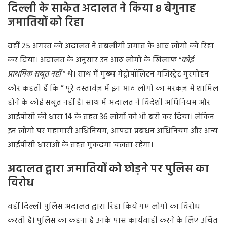
दिल्ली
के
साकेत
अदालत
ने
किया
8
बेगुनाह
जमातियों
को
रिहा
वहीं
25
अगस्त
को
अदालत
ने
तबलीगी
जमात
के
आठ
लोगो
को
रिहा
कर
दिया।
अदालत
के
अनुसार
उन
आठ
लोगों
के
खिलाफ
“
कोई
प्राथमिक
सबूत
नहीं
”
थे।
साथ
में
मुख्य
मेट्रोपॉलिटन
मजिस्ट्रेट
गुरमोहन
कौर
कहती
हैं
कि
”
पूरे
दस्तावेज़
में
इन
आठ
लोगों
का
मरकज़
में
शामिल
होने
के
कोई
सबूत
नहीं
है।
साथ
में
अदालत
ने
विदेशी
अधिनियम
और
आईपीसी
की
धारा
14
के
तहत
36
लोगों
को
भी
बरी
कर
दिया।
लेकिन
इन
लोगो
पर
महामारी
अधिनियम
,
आपदा
प्रबंधन
अधिनियम
और
अन्य
आईपीसी
धाराओं
के
तहत
मुकदमा
चलता
रहेगा।
अदालत
द्वारा
जमातियों
को
छोड़ने
पर
पुलिस
का
विरोध
वहीं
दिल्ली
पुलिस
अदालत
द्वारा
रिहा
किये
गए
लोगो
का
विरोध
करती
है।
पुलिस
का
कहना
है
उनके
पास
कार्यवाही
करने
के
लिए
उचित