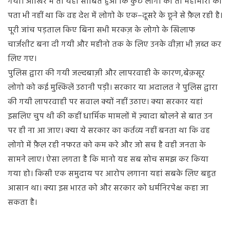
गयी।
आखिर
में
तो
यही
साबित
हुआ
कि
कुछ
लोगो
को
तो
महामारी
का
पता
भी
नहीं
था
कि
वह
देश
में
लोगो
के
एक
–
दूसरे
के
छूने
से
फ़ैल
रही
है।
पूरी
जांच
पड़ताल
किए
बिना
सभी
मरकज़
के
लोगो
के
खिलाफ
चार्जशीट
बना
दी
गयी
और
महीनो
तक
के
लिए
उनके
वीज़ा
भी
ज़ब्त
कर
लिए
गए।
पुलिस
द्वारा
की
गयी
जल्दबाज़ी
और
लापरवाही
के
कारण
,
बेक़सूर
लोगो
को
कई
मुश्किलें
उठानी
पड़ी।
सरकार
या
अदालत
ने
पुलिस
द्वारा
की
गयी
लापरवाही
पर
सवाल
क्यों
नहीं
उठाए।
क्या
सरकार
यहां
इसलिए
चुप
थी
की
कहीं
धार्मिक
मामलों
में
ज़्यादा
बोलने
से
बात
उन
पर
ही
ना
आ
जाए।
क्या
ये
सरकार
का
कर्तव्य
नहीं
बनता
था
कि
वह
लोगो
में
फ़ैल
रही
नफरत
को
कम
करे
और
जो
सच
है
वही
जनता
के
सामने
लाए।
ऐसा
लगता
है
कि
मानो
यह
सब
सोच
समझ
कर
किया
गया
हो।
किसी
एक
समुदाय
पर
आरोप
लगाना
यहां
सबके
लिए
बहुत
आसान
था।
क्या
इस
भारत
को
और
सरकार
को
धर्मनिरपेक्ष
कहा
जा
सकता
है।