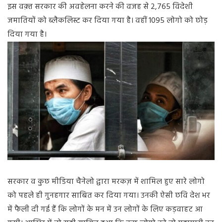
इस
वक़्त
सरकार
की
अवहेलना
करने
की
वजह
से
2,765
विदेशी
जमातियों
को
ब्लैकलिस्ट
कर
दिया
गया
है।
वहीं
1095
लोगो
को
छोड़
दिया
गया
है।
सरकार
व
कुछ
मीडिया
चैनेलो
द्वारा
मरकज़
में
शामिल
हुए
सारे
लोगो
को
पहले
ही
गुनहगार
साबित
कर
दिया
गया।
उनकी
ऐसी
छवि
देश
भर
में
फैली
दी
गई
हैं
कि
लोगों
के
मन
में
उन
लोगों
के
लिए
कड़वाहट
आ