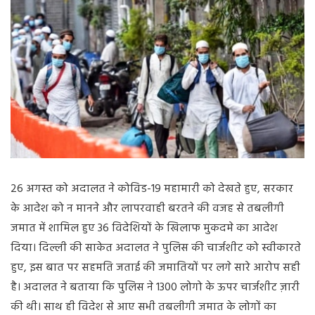
26
अगस्त
को
अदालत
ने
कोविड
-19
महामारी
को
देखते
हुए
,
सरकार
के
आदेश
को
न
मानने
और
लापरवाही
बरतने
की
वजह
से
तबलीगी
जमात
में
शामिल
हुए
36
विदेशियों
के
खिलाफ
मुकदमे
का
आदेश
दिया।
दिल्ली
की
साकेत
अदालत
ने
पुलिस
की
चार्जशीट
को
स्वीकारते
हुए
,
इस
बात
पर
सहमति
जताई
की
जमातियों
पर
लगे
सारे
आरोप
सही
है।
अदालत
ने
बताया
कि
पुलिस
ने
1300
लोगो
के
ऊपर
चार्जशीट
ज़ारी
की
थी।
साथ
ही
विदेश
से
आए
सभी
तबलीगी
जमात
के
लोगों
का