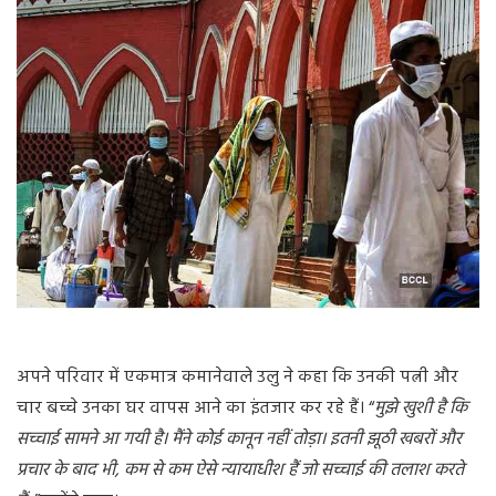
अपने
परिवार
में
एकमात्र
कमानेवाले
उलु
ने
कहा
कि
उनकी
पत्नी
और
चार
बच्चे
उनका
घर
वापस
आने
का
इंतजार
कर
रहे
हैं।
“
मुझे
खुशी
है
कि
सच्चाई
सामने
आ
गयी
है।
मैंने
कोई
कानून
नहीं
तोड़ा।
इतनी
झूठी
खबरों
और
प्रचार
के
बाद
भी
,
कम
से
कम
ऐसे
न्यायाधीश
हैं
जो
सच्चाई
की
तलाश
करते