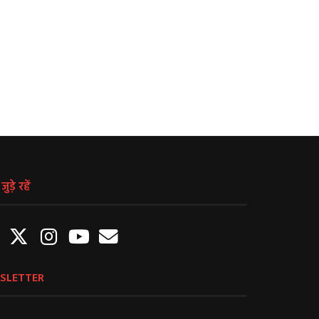
रहे परेशान, डीएम को सौंपा ज्ञापन
लगाए मास्क, न हुआ सोशल डिस्टैन
पालन
April 22, 2021
April 22, 2021
ुड़े रहें
SLETTER