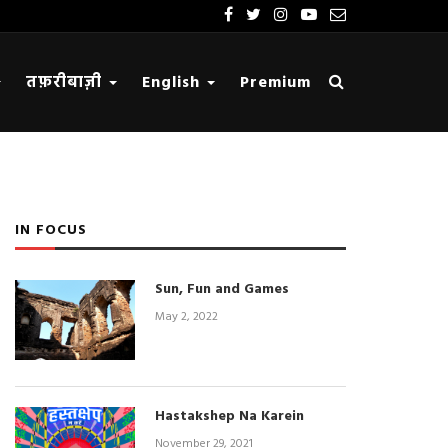
तफ़रीबाज़ी
English
Premium
IN FOCUS
Sun, Fun and Games
May 2, 2022
Hastakshep Na Karein
November 29, 2021