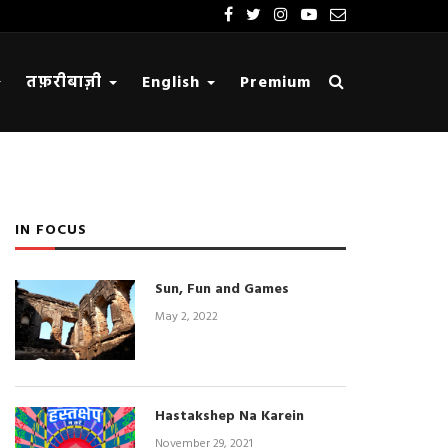
तफ़रीबाज़ी
English
Premium
IN FOCUS
Sun, Fun and Games
May 2, 2022
Hastakshep Na Karein
November 29, 2021