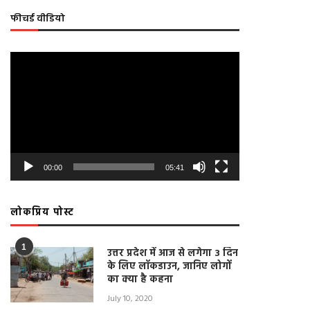
फीचर्ड वीडियो
Video
Player
00:00
05:41
लोकप्रिय पोस्ट
1
उत्तर प्रदेश में आज से लगेगा 3 दिन
के लिए लॉकडाउन, जानिए लोगों
ललितपुर: राशनकार्ड न होने से ग्रामीण हो
LIVE: जवारा विसर्जन के दौरान लोग
का क्या है कहना
रहे परेशान, डीएम को सौंपा ज्ञापन
लगाए मास्क, न हुआ सोशल डिस्टैन
पालन
April 22, 2021
July 10, 2020