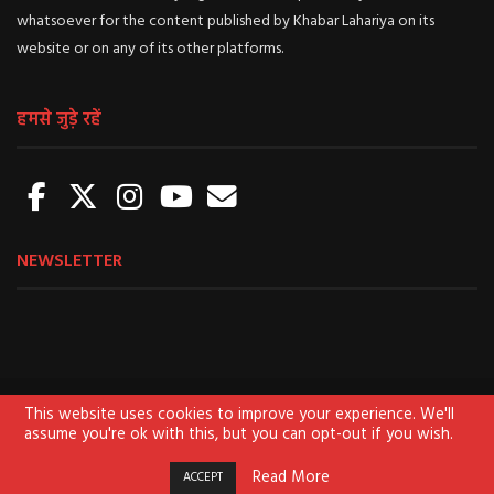
whatsoever for the content published by Khabar Lahariya on its
website or on any of its other platforms.
हमसे जुड़े रहें
NEWSLETTER
About us
Sign Up for Newsletter
Contact us
This website uses cookies to improve your experience. We'll
assume you're ok with this, but you can opt-out if you wish.
Terms of use
Privacy Policy
Disclaimer
Read More
ACCEPT
© 2020
KHABAR LAHARIYA.
All Rights Reserved.