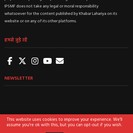
IPSMF does not take any legal or moral responsibility
whatsoever for the content published by Khabar Lahariya on its
website or on any of its other platforms.
हमसे जुड़े रहें
NEWSLETTER
About us
Sign Up for Newsletter
Contact us
This website uses cookies to improve your experience. We'll
assume you're ok with this, but you can opt-out if you wish.
Terms of use
Privacy Policy
Disclaimer