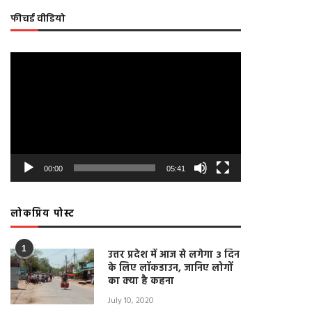
फीचर्ड वीडियो
Video
Player
00:00
05:41
लोकप्रिय पोस्ट
1
उत्तर प्रदेश में आज से लगेगा 3 दिन
के लिए लॉकडाउन, जानिए लोगों
ललितपुर: राशनकार्ड न होने से ग्रामीण हो
LIVE: जवारा विसर्जन के दौरान लोग
का क्या है कहना
रहे परेशान, डीएम को सौंपा ज्ञापन
लगाए मास्क, न हुआ सोशल डिस्टैन
पालन
April 22, 2021
July 10, 2020